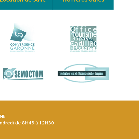
NE
endredi
de 8H45 à 12H30