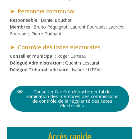
➤ Personnel communal
Responsable
: Daniel Bouchet
Membres
: Bruno Péquignot, Laurent Fourcade, Laurent
Fourcade, Pierre Guénant
➤ C
ontrôle des listes électorales
Conseiller municipal
: Roger Carteau
Délégué Administration
: Quentin Lescurat
Délégué Tribunal judiciaire
: Isabelle UTEAU
Consulter l'arrêté départemental de
nomination des membres des commissions
de contrôle de la régularité des listes
électorales
Accès rapide