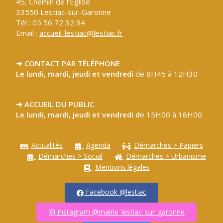
45, Chemin de l’Église
33550 Lestiac-sur-Garonne
Tél : 05 56 72 32 34
Email :
accueil-lestiac@lestiac.fr
➔ CONTACT PAR TÉLÉPHONE
Le lundi, mardi, jeudi et vendredi
de 8H45 à 12H30
➔ ACCUEIL DU PUBLIC
Le lundi, mardi, jeudi et vendredi d
e 15H00 à 18H00
Actualités
Agenda
Démarches > Papiers
Démarches > Social
Démarches > Urbanisme
Mentions légales
Facebook @lestiac
Instagram @mairie_lestiac_sur_garonne