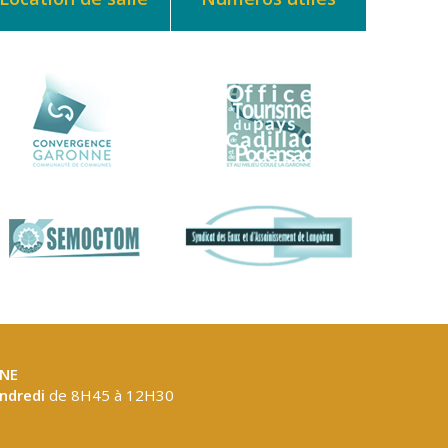
NE
endredi
de 8H45 à 12H30