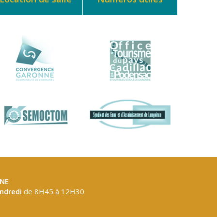
NE
endredi
de 8H45 à 12H30