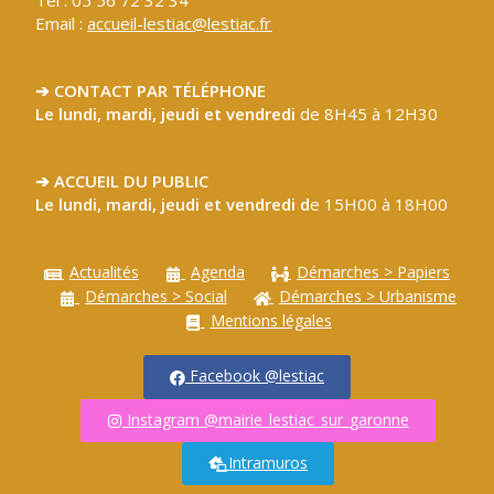
Tél : 05 56 72 32 34
Email :
accueil-lestiac@lestiac.fr
➔ CONTACT PAR TÉLÉPHONE
Le lundi, mardi, jeudi et vendredi
de 8H45 à 12H30
➔ ACCUEIL DU PUBLIC
Le lundi, mardi, jeudi et vendredi d
e 15H00 à 18H00
Actualités
Agenda
Démarches > Papiers
Démarches > Social
Démarches > Urbanisme
Mentions légales
Facebook @lestiac
Instagram @mairie_lestiac_sur_garonne
Intramuros