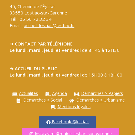
45, Chemin de l’Église
33550 Lestiac-sur-Garonne
Tél : 05 56 72 32 34
Email :
accueil-lestiac@lestiac.fr
➔ CONTACT PAR TÉLÉPHONE
Le lundi, mardi, jeudi et vendredi
de 8H45 à 12H30
➔ ACCUEIL DU PUBLIC
Le lundi, mardi, jeudi et vendredi d
e 15H00 à 18H00
Actualités
Agenda
Démarches > Papiers
Démarches > Social
Démarches > Urbanisme
Mentions légales
Facebook @lestiac
Instagram @mairie_lestiac_sur_garonne