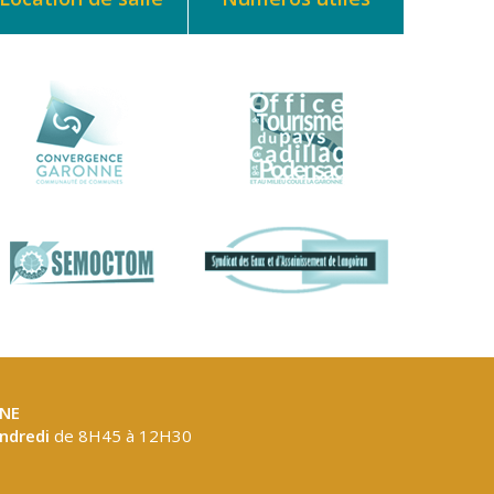
NE
endredi
de 8H45 à 12H30