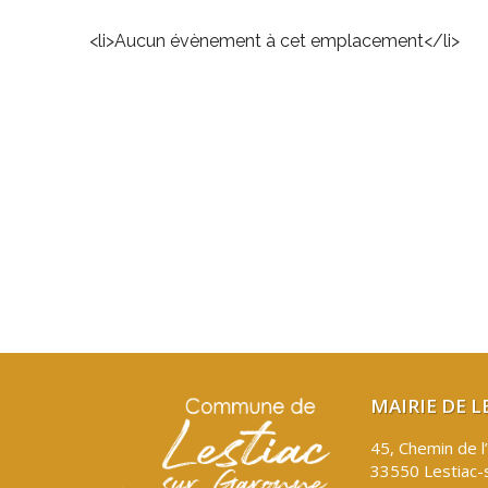
<li>Aucun évènement à cet emplacement</li>
MAIRIE DE 
45, Chemin de l
33550 Lestiac-