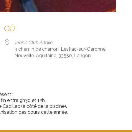
OÙ
Tennis Club Artolie
3 chemin de charron, Lestiac-sur-Garonne,
Nouvelle-Aquitaine, 33550, Langon
 Google
iCalendar
Offic
ésent :
tin entre 9h30 et 12h,
 Cadillac (à côté de la piscine).
anisation des cours cette année.