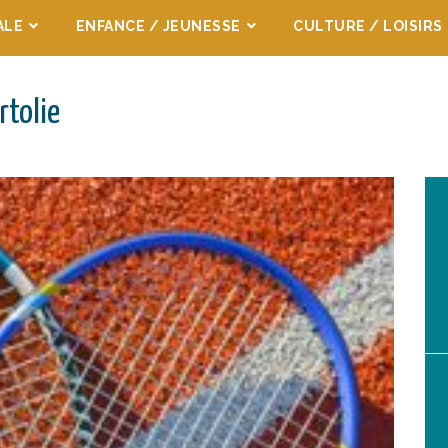
ALE
ENFANCE / JEUNESSE
CULTURE / LOISIRS
rtolie