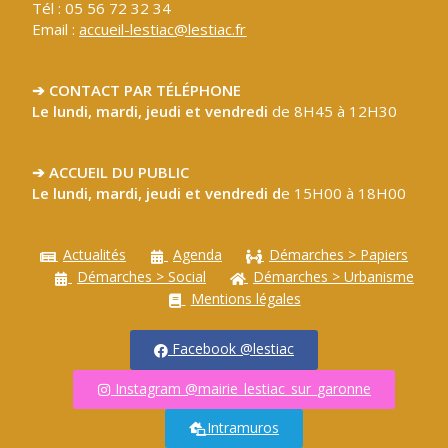
Tél : 05 56 72 32 34
Email :
accueil-lestiac@lestiac.fr
➔ CONTACT PAR TÉLÉPHONE
Le lundi, mardi, jeudi et vendredi
de 8H45 à 12H30
➔ ACCUEIL DU PUBLIC
Le lundi, mardi, jeudi et vendredi d
e 15H00 à 18H00
Actualités
Agenda
Démarches > Papiers
Démarches > Social
Démarches > Urbanisme
Mentions légales
Facebook @lestiac
Instagram @mairie_lestiac_sur_garonne
Intramuros