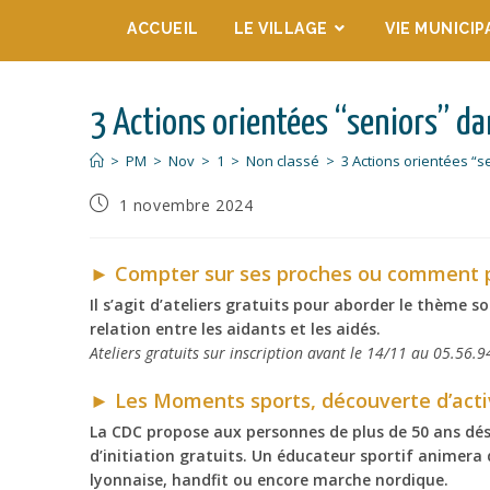
ACCUEIL
LE VILLAGE
VIE MUNICIP
3 Actions orientées “seniors” d
>
PM
>
Nov
>
1
>
Non classé
>
3 Actions orientées “
1 novembre 2024
►
Compter sur ses proches ou comment p
Il s’agit d’ateliers gratuits pour aborder le thème s
relation entre les aidants et les aidés.
Ateliers gratuits sur inscription avant le 14/11 au 05.56.9
►
Les Moments sports, découverte d’acti
La CDC propose aux personnes de plus de 50 ans dési
d’initiation gratuits. Un éducateur sportif animer
lyonnaise, handfit ou encore marche nordique.