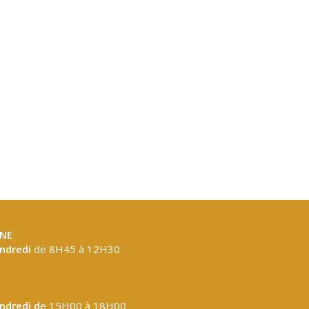
NE
endredi
de 8H45 à 12H30
endredi d
e 15H00 à 18H00