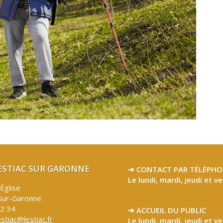
LESTIAC SUR GARONNE
➔ CONTACT PAR TÉLÉPHO
Le lundi, mardi, jeudi et v
’Église
sur-Garonne
32 34
➔ ACCUEIL DU PUBLIC
estiac@lestiac.fr
Le lundi, mardi, jeudi et v