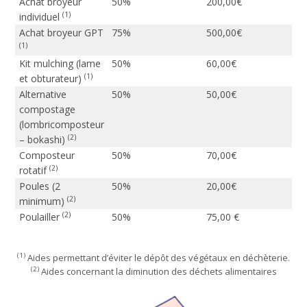
Achat broyeur
50%
200,00€
(1)
individuel
Achat broyeur GPT
75%
500,00€
(1)
Kit mulching (lame
50%
60,00€
(1)
et obturateur)
Alternative
50%
50,00€
compostage
(lombricomposteur
(2)
– bokashi)
Composteur
50%
70,00€
(2)
rotatif
Poules (2
50%
20,00€
(2)
minimum)
(2)
Poulailler
50%
75,00 €
(1)
Aides permettant d’éviter le dépôt des végétaux en déchèterie.
(2)
Aides concernant la diminution des déchets alimentaires