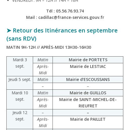
VENDREDI : 9H – 12H // 14H – 16H
Tél : 05.56.76.93.74
Mail : cadillac@france-services.gouv.fr
➤ Retour des Itinérances en septembre
(sans RDV)
MATIN 9H-12H // APRÈS-MIDI 13H30-16H30
Mardi 3
Matin
Mairie de PORTETS
sept.
Après-
Mairie de LESTIAC
Midi
Jeudi 5 sept.
Matin
Mairie d’ESCOUSSANS
–
–
Mardi 10
Matin
Mairie de GUILLOS
sept.
Après-
Mairie de SAINT-MICHEL-DE-
Midi
RIEUFRET
Jeudi 12
–
–
sept.
Après-
Mairie de PAILLET
Midi