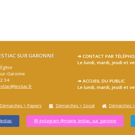
LESTIAC SUR GARONNE
➔ CONTACT PAR TÉLÉPHO
Le lundi, mardi, jeudi et v
’Église
sur-Garonne
32 34
➔ ACCUEIL DU PUBLIC
estiac@lestiac.fr
Le lundi, mardi, jeudi et v
Démarches > Papiers
Démarches > Social
Démarches >
estiac
Instagram @mairie_lestiac_sur_garonne