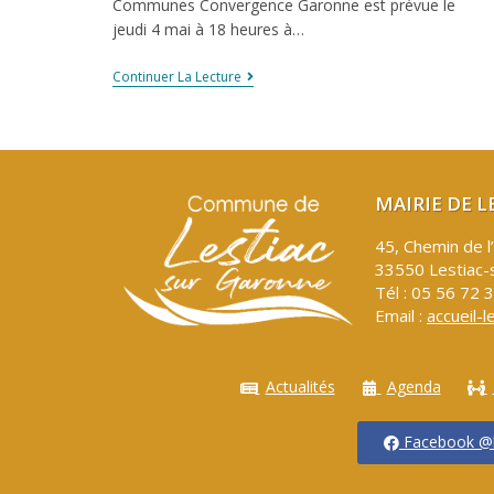
Communes Convergence Garonne est prévue le
jeudi 4 mai à 18 heures à…
Continuer La Lecture
MAIRIE DE 
45, Chemin de l
33550 Lestiac-
Tél : 05 56 72 
Email :
accueil-l
Actualités
Agenda
Facebook @l