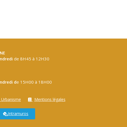
NE
endredi
de 8H45 à 12H30
endredi d
e 15H00 à 18H00
 Urbanisme
Mentions légales
Intramuros