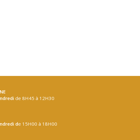
NE
endredi
de 8H45 à 12H30
endredi d
e 15H00 à 18H00