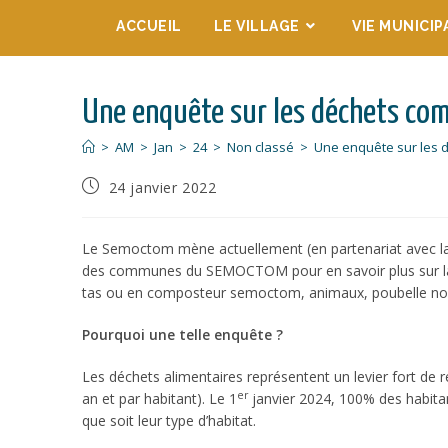
ACCUEIL
LE VILLAGE
VIE MUNICIP
Une enquête sur les déchets co
>
AM
>
Jan
>
24
>
Non classé
>
Une enquête sur les 
24 janvier 2022
Le Semoctom mène actuellement (en partenariat avec la
des communes du SEMOCTOM pour en savoir plus sur la 
tas ou en composteur semoctom, animaux, poubelle no
Pourquoi une telle enquête ?
Les déchets alimentaires représentent un levier fort de 
er
an et par habitant). Le 1
janvier 2024, 100% des habitant
que soit leur type d’habitat.