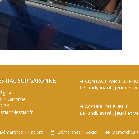
LESTIAC SUR GARONNE
➔ CONTACT PAR TÉLÉPHO
Le lundi, mardi, jeudi et v
’Église
sur-Garonne
32 34
➔ ACCUEIL DU PUBLIC
estiac@lestiac.fr
Le lundi, mardi, jeudi et v
Démarches > Papiers
Démarches > Social
Démarches >