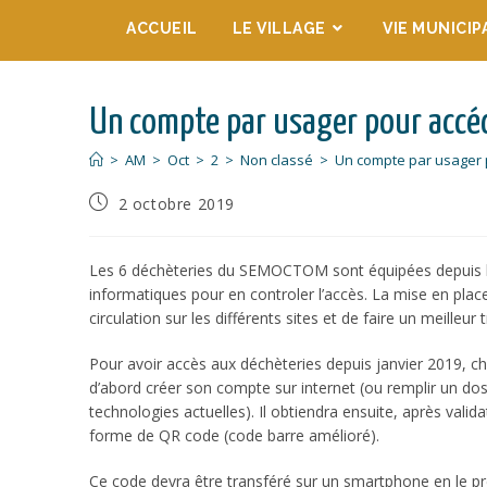
ACCUEIL
LE VILLAGE
VIE MUNICIP
Un compte par usager pour accé
>
AM
>
Oct
>
2
>
Non classé
>
Un compte par usager 
2 octobre 2019
Les 6 déchèteries du SEMOCTOM sont équipées depuis le
informatiques pour en controler l’accès. La mise en plac
circulation sur les différents sites et de faire un meilleur 
Pour avoir accès aux déchèteries depuis janvier 2019, ch
d’abord créer son compte sur internet (ou remplir un dossi
technologies actuelles). Il obtiendra ensuite, après vali
forme de QR code (code barre amélioré).
Ce code devra être transféré sur un smartphone en le p