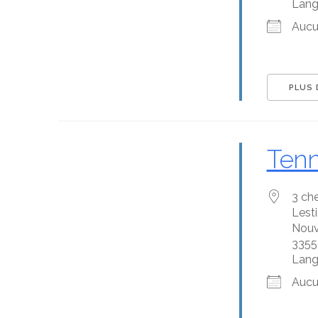
Lan
Aucu
PLUS 
Tenn
3 ch
Lest
Nouv
3355
Lan
Aucu