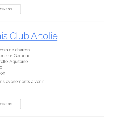
évènements ?
D’INFOS
is Club Artolie
emin de charron
iac-sur-Garonne
elle-Aquitaine
0
gon
ns évènements à venir
D’INFOS