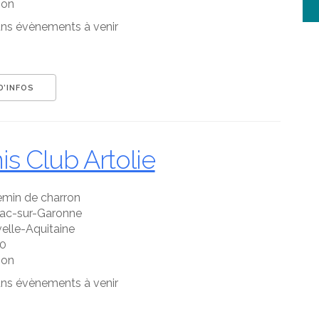
gon
ns évènements à venir
D’INFOS
is Club Artolie
emin de charron
iac-sur-Garonne
elle-Aquitaine
0
gon
ns évènements à venir