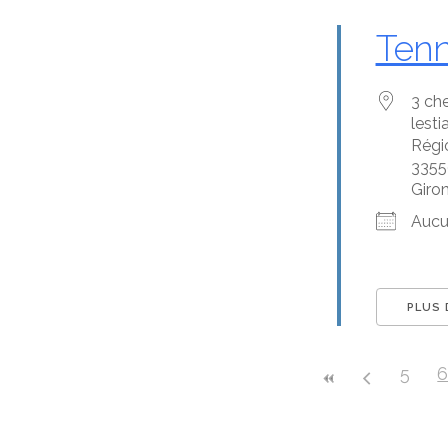
Tenn
3 ch
lesti
Régi
3355
Giro
Aucu
PLUS 
5