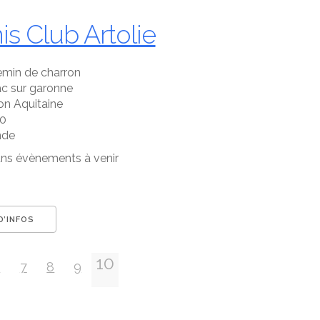
is Club Artolie
emin de charron
ac sur garonne
on Aquitaine
0
nde
ns évènements à venir
D’INFOS
10
6
7
8
9