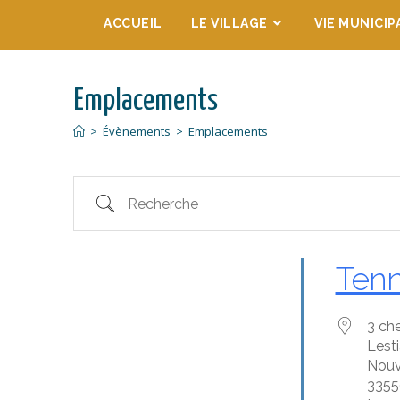
ACCUEIL
LE VILLAGE
VIE MUNICIP
Emplacements
>
Évènements
>
Emplacements
Tenn
3 ch
Lest
Nouv
3355