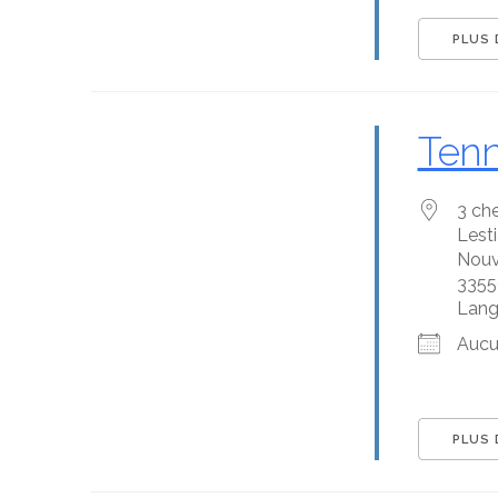
Emplacement avec des 
PLUS 
Tenn
3 ch
Lest
Nouv
3355
Lan
Aucu
PLUS 